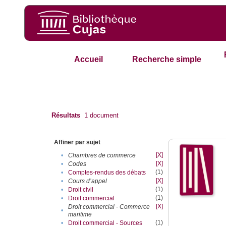
Accueil
Recherche simple
Résultats
1
document
Affiner par sujet
[X]
•
Chambres de commerce
[X]
•
Codes
(1)
•
Comptes-rendus des débats
[X]
•
Cours d’appel
(1)
•
Droit civil
(1)
•
Droit commercial
[X]
Droit commercial - Commerce
•
maritime
(1)
•
Droit commercial - Sources