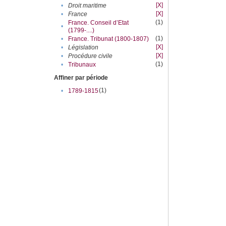
[X]
•
Droit maritime
[X]
•
France
(1)
France. Conseil d’Etat
•
(1799-....)
(1)
•
France. Tribunat (1800-1807)
[X]
•
Législation
[X]
•
Procédure civile
(1)
•
Tribunaux
Affiner par période
(1)
•
1789-1815