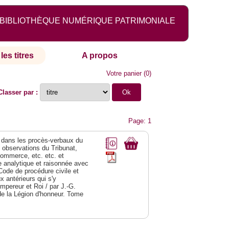
BIBLIOTHÈQUE NUMÉRIQUE PATRIMONIALE
les titres
A propos
Votre panier
(
0
)
Classer par :
Page: 1
dans les procès-verbaux du
s observations du Tribunat,
commerce, etc. etc. et
analytique et raisonnée avec
Code de procédure civile et
 antérieurs qui s'y
Empereur et Roi / par J.-G.
de la Légion d'honneur. Tome