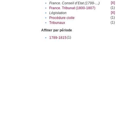
[X]
•
France. Conseil d’Etat (1799-....)
(1)
•
France. Tribunat (1800-1807)
[X]
•
Législation
(1)
•
Procédure civile
(1)
•
Tribunaux
Affiner par période
(1)
•
1789-1815