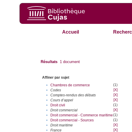
Accueil
Recherc
Résultats
1
document
Affiner par sujet
(1)
•
Chambres de commerce
[X]
•
Codes
[X]
•
Comptes-rendus des débats
[X]
•
Cours d’appel
(1)
•
Droit civil
[X]
•
Droit commercial
(1)
•
Droit commercial - Commerce maritime
(1)
•
Droit commercial - Sources
[X]
•
Droit maritime
[X]
•
France