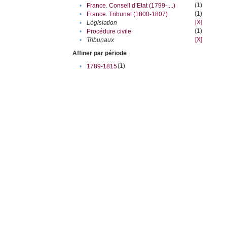
(1)
•
France. Conseil d’Etat (1799-....)
(1)
•
France. Tribunat (1800-1807)
[X]
•
Législation
(1)
•
Procédure civile
[X]
•
Tribunaux
Affiner par période
(1)
•
1789-1815