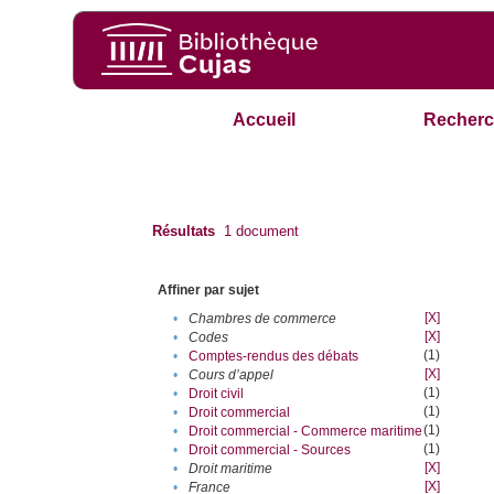
Accueil
Recherc
Résultats
1
document
Affiner par sujet
[X]
•
Chambres de commerce
[X]
•
Codes
(1)
•
Comptes-rendus des débats
[X]
•
Cours d’appel
(1)
•
Droit civil
(1)
•
Droit commercial
(1)
•
Droit commercial - Commerce maritime
(1)
•
Droit commercial - Sources
[X]
•
Droit maritime
[X]
•
France