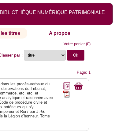
BIBLIOTHÈQUE NUMÉRIQUE PATRIMONIALE
les titres
A propos
Votre panier
(
0
)
Classer par :
Page: 1
dans les procès-verbaux du
s observations du Tribunat,
commerce, etc. etc. et
analytique et raisonnée avec
Code de procédure civile et
 antérieurs qui s'y
Empereur et Roi / par J.-G.
de la Légion d'honneur. Tome