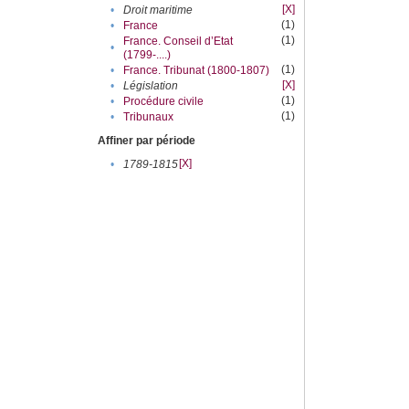
[X]
•
Droit maritime
(1)
•
France
(1)
France. Conseil d’Etat
•
(1799-....)
(1)
•
France. Tribunat (1800-1807)
[X]
•
Législation
(1)
•
Procédure civile
(1)
•
Tribunaux
Affiner par période
[X]
•
1789-1815