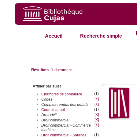
Accueil
Recherche simple
Résultats
1
document
Affiner par sujet
(1)
•
Chambres de commerce
[X]
•
Codes
[X]
•
Comptes-rendus des débats
(1)
•
Cours d’appel
[X]
•
Droit civil
[X]
•
Droit commercial
[X]
Droit commercial - Commerce
•
maritime
(1)
•
Droit commercial - Sources