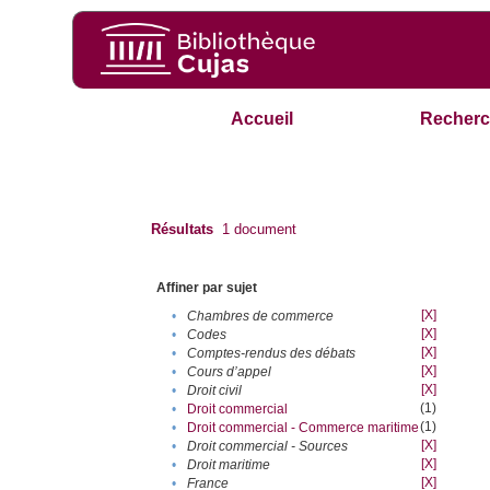
Accueil
Recherc
Résultats
1
document
Affiner par sujet
[X]
•
Chambres de commerce
[X]
•
Codes
[X]
•
Comptes-rendus des débats
[X]
•
Cours d’appel
[X]
•
Droit civil
(1)
•
Droit commercial
(1)
•
Droit commercial - Commerce maritime
[X]
•
Droit commercial - Sources
[X]
•
Droit maritime
[X]
•
France