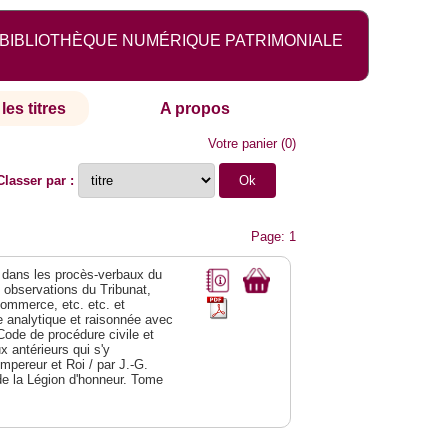
BIBLIOTHÈQUE NUMÉRIQUE PATRIMONIALE
les titres
A propos
Votre panier
(
0
)
Classer par :
Page: 1
dans les procès-verbaux du
s observations du Tribunat,
commerce, etc. etc. et
analytique et raisonnée avec
Code de procédure civile et
 antérieurs qui s'y
Empereur et Roi / par J.-G.
de la Légion d'honneur. Tome