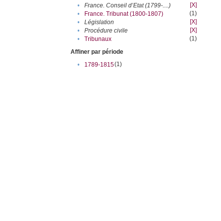
[X]
•
France. Conseil d’Etat (1799-....)
(1)
•
France. Tribunat (1800-1807)
[X]
•
Législation
[X]
•
Procédure civile
(1)
•
Tribunaux
Affiner par période
(1)
•
1789-1815