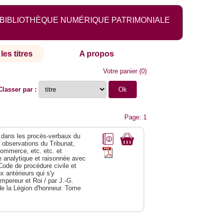
BIBLIOTHÈQUE NUMÉRIQUE PATRIMONIALE
les titres
A propos
Votre panier
(
0
)
Classer par :
Page: 1
dans les procès-verbaux du
s observations du Tribunat,
commerce, etc. etc. et
analytique et raisonnée avec
Code de procédure civile et
 antérieurs qui s'y
Empereur et Roi / par J.-G.
de la Légion d'honneur. Tome