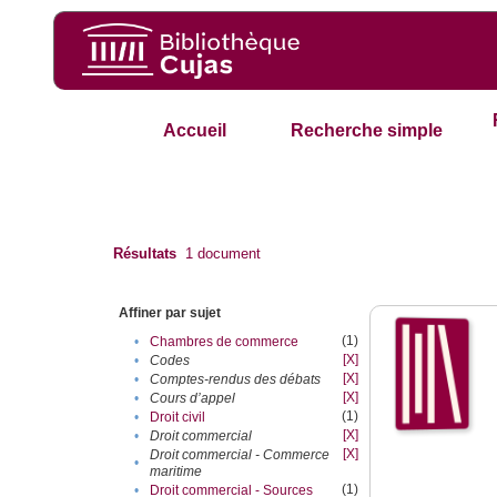
Accueil
Recherche simple
Résultats
1
document
Affiner par sujet
(1)
•
Chambres de commerce
[X]
•
Codes
[X]
•
Comptes-rendus des débats
[X]
•
Cours d’appel
(1)
•
Droit civil
[X]
•
Droit commercial
[X]
Droit commercial - Commerce
•
maritime
(1)
•
Droit commercial - Sources