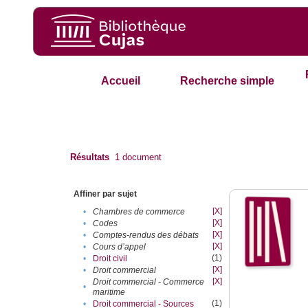
Accueil
Recherche simple
Résultats
1
document
Affiner par sujet
[X]
•
Chambres de commerce
[X]
•
Codes
[X]
•
Comptes-rendus des débats
[X]
•
Cours d’appel
(1)
•
Droit civil
[X]
•
Droit commercial
[X]
Droit commercial - Commerce
•
maritime
(1)
•
Droit commercial - Sources