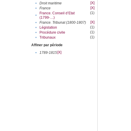
[X]
•
Droit maritime
[X]
•
France
(1)
France. Conseil d’Etat
•
(1799-....)
[X]
•
France. Tribunat (1800-1807)
(1)
•
Législation
(1)
•
Procédure civile
(1)
•
Tribunaux
Affiner par période
[X]
•
1789-1815