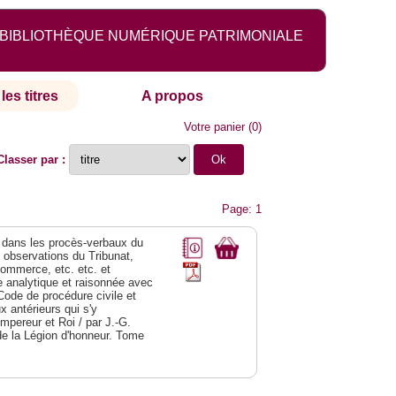
BIBLIOTHÈQUE NUMÉRIQUE PATRIMONIALE
les titres
A propos
Votre panier
(
0
)
Classer par :
Page: 1
dans les procès-verbaux du
s observations du Tribunat,
commerce, etc. etc. et
analytique et raisonnée avec
Code de procédure civile et
 antérieurs qui s'y
Empereur et Roi / par J.-G.
de la Légion d'honneur. Tome