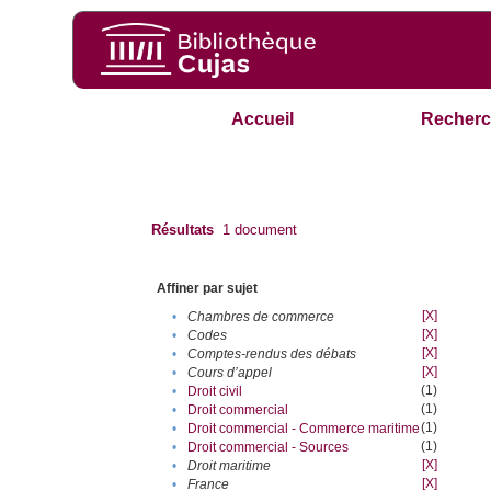
Accueil
Recherc
Résultats
1
document
Affiner par sujet
[X]
•
Chambres de commerce
[X]
•
Codes
[X]
•
Comptes-rendus des débats
[X]
•
Cours d’appel
(1)
•
Droit civil
(1)
•
Droit commercial
(1)
•
Droit commercial - Commerce maritime
(1)
•
Droit commercial - Sources
[X]
•
Droit maritime
[X]
•
France