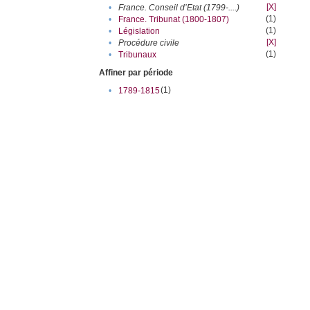
[X]
•
France. Conseil d’Etat (1799-....)
(1)
•
France. Tribunat (1800-1807)
(1)
•
Législation
[X]
•
Procédure civile
(1)
•
Tribunaux
Affiner par période
(1)
•
1789-1815