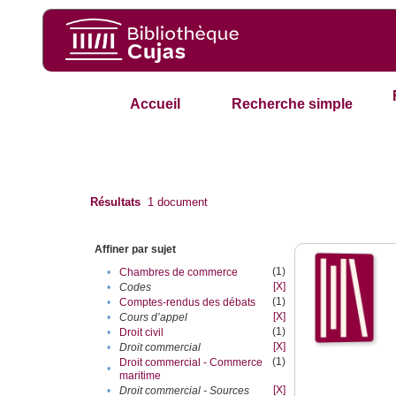
Accueil
Recherche simple
Résultats
1
document
Affiner par sujet
(1)
•
Chambres de commerce
[X]
•
Codes
(1)
•
Comptes-rendus des débats
[X]
•
Cours d’appel
(1)
•
Droit civil
[X]
•
Droit commercial
(1)
Droit commercial - Commerce
•
maritime
[X]
•
Droit commercial - Sources