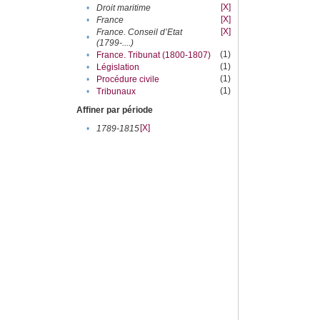
[X]
•
Droit maritime
[X]
•
France
[X]
France. Conseil d’Etat
•
(1799-....)
(1)
•
France. Tribunat (1800-1807)
(1)
•
Législation
(1)
•
Procédure civile
(1)
•
Tribunaux
Affiner par période
[X]
•
1789-1815