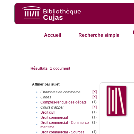
Accueil
Recherche simple
Résultats
1
document
Affiner par sujet
[X]
•
Chambres de commerce
[X]
•
Codes
(1)
•
Comptes-rendus des débats
[X]
•
Cours d’appel
(1)
•
Droit civil
(1)
•
Droit commercial
(1)
Droit commercial - Commerce
•
maritime
(1)
•
Droit commercial - Sources