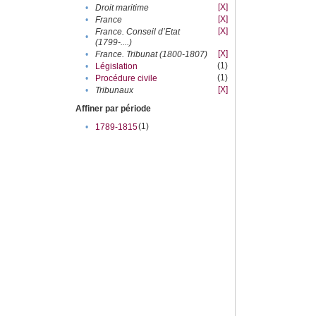
[X]
•
Droit maritime
[X]
•
France
[X]
France. Conseil d’Etat
•
(1799-....)
[X]
•
France. Tribunat (1800-1807)
(1)
•
Législation
(1)
•
Procédure civile
[X]
•
Tribunaux
Affiner par période
(1)
•
1789-1815