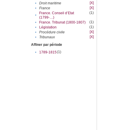
[X]
•
Droit maritime
[X]
•
France
(1)
France. Conseil d’Etat
•
(1799-....)
(1)
•
France. Tribunat (1800-1807)
(1)
•
Législation
[X]
•
Procédure civile
[X]
•
Tribunaux
Affiner par période
(1)
•
1789-1815