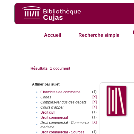
Accueil
Recherche simple
Résultats
1
document
Affiner par sujet
(1)
•
Chambres de commerce
[X]
•
Codes
[X]
•
Comptes-rendus des débats
[X]
•
Cours d’appel
(1)
•
Droit civil
(1)
•
Droit commercial
[X]
Droit commercial - Commerce
•
maritime
(1)
•
Droit commercial - Sources