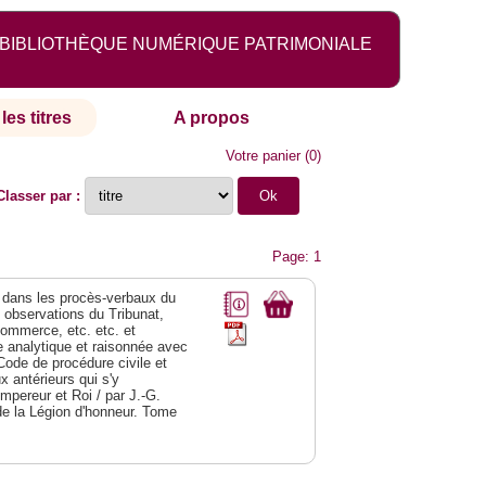
BIBLIOTHÈQUE NUMÉRIQUE PATRIMONIALE
les titres
A propos
Votre panier
(
0
)
Classer par :
Page: 1
dans les procès-verbaux du
s observations du Tribunat,
commerce, etc. etc. et
analytique et raisonnée avec
Code de procédure civile et
 antérieurs qui s'y
Empereur et Roi / par J.-G.
de la Légion d'honneur. Tome