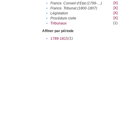
[X]
•
France. Conseil d’Etat (1799-....)
[X]
•
France. Tribunat (1800-1807)
[X]
•
Législation
[X]
•
Procédure civile
(1)
•
Tribunaux
Affiner par période
(1)
•
1789-1815