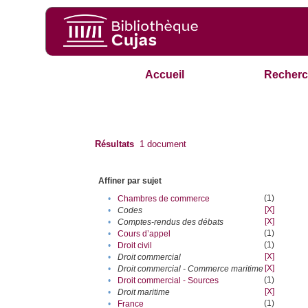
Accueil
Recherc
Résultats
1
document
Affiner par sujet
(1)
•
Chambres de commerce
[X]
•
Codes
[X]
•
Comptes-rendus des débats
(1)
•
Cours d’appel
(1)
•
Droit civil
[X]
•
Droit commercial
[X]
•
Droit commercial - Commerce maritime
(1)
•
Droit commercial - Sources
[X]
•
Droit maritime
(1)
•
France