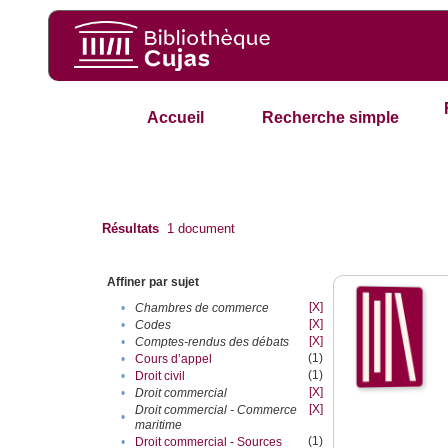
Accueil
Recherche simple
Résultats
1
document
Affiner par sujet
[X]
•
Chambres de commerce
[X]
•
Codes
[X]
•
Comptes-rendus des débats
(1)
•
Cours d’appel
(1)
•
Droit civil
[X]
•
Droit commercial
[X]
Droit commercial - Commerce
•
maritime
(1)
•
Droit commercial - Sources