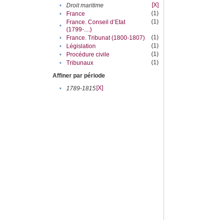
[X]
•
Droit maritime
(1)
•
France
(1)
France. Conseil d’Etat
•
(1799-....)
(1)
•
France. Tribunat (1800-1807)
(1)
•
Législation
(1)
•
Procédure civile
(1)
•
Tribunaux
Affiner par période
[X]
•
1789-1815