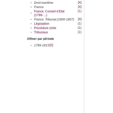
[X]
•
Droit maritime
[X]
•
France
(1)
France. Conseil d’Etat
•
(1799-....)
[X]
•
France. Tribunat (1800-1807)
(1)
•
Législation
(1)
•
Procédure civile
(1)
•
Tribunaux
Affiner par période
[X]
•
1789-1815