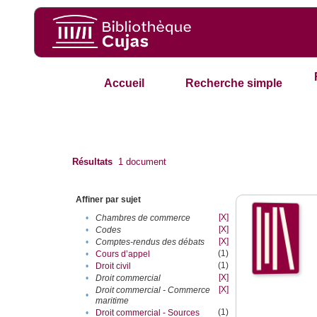
Accueil
Recherche simple
Résultats
1
document
Affiner par sujet
[X]
•
Chambres de commerce
[X]
•
Codes
[X]
•
Comptes-rendus des débats
(1)
•
Cours d’appel
(1)
•
Droit civil
[X]
•
Droit commercial
[X]
Droit commercial - Commerce
•
maritime
(1)
•
Droit commercial - Sources