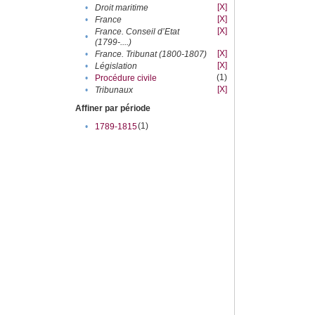
[X]
•
Droit maritime
[X]
•
France
[X]
France. Conseil d’Etat
•
(1799-....)
[X]
•
France. Tribunat (1800-1807)
[X]
•
Législation
(1)
•
Procédure civile
[X]
•
Tribunaux
Affiner par période
(1)
•
1789-1815