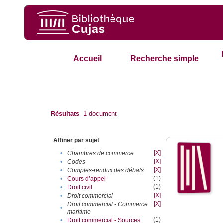
Accueil
Recherche simple
Résultats
1
document
Affiner par sujet
[X]
•
Chambres de commerce
[X]
•
Codes
[X]
•
Comptes-rendus des débats
(1)
•
Cours d’appel
(1)
•
Droit civil
[X]
•
Droit commercial
[X]
Droit commercial - Commerce
•
maritime
(1)
•
Droit commercial - Sources