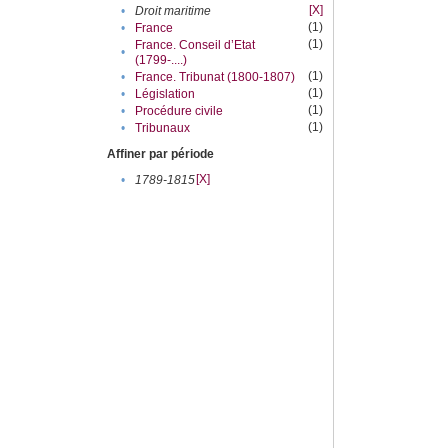
[X]
•
Droit maritime
(1)
•
France
(1)
France. Conseil d’Etat
•
(1799-....)
(1)
•
France. Tribunat (1800-1807)
(1)
•
Législation
(1)
•
Procédure civile
(1)
•
Tribunaux
Affiner par période
[X]
•
1789-1815