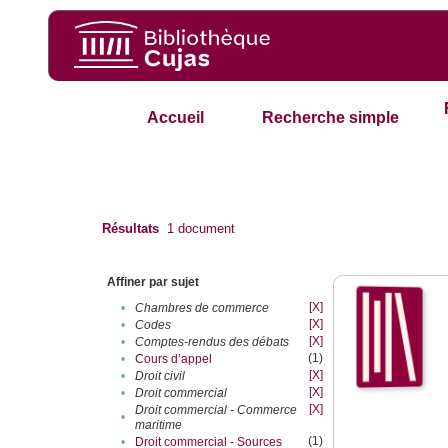
Accueil
Recherche simple
Résultats
1
document
Affiner par sujet
[X]
•
Chambres de commerce
[X]
•
Codes
[X]
•
Comptes-rendus des débats
(1)
•
Cours d’appel
[X]
•
Droit civil
[X]
•
Droit commercial
[X]
Droit commercial - Commerce
•
maritime
(1)
•
Droit commercial - Sources