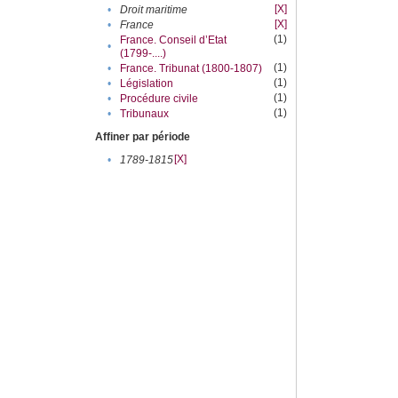
[X]
•
Droit maritime
[X]
•
France
(1)
France. Conseil d’Etat
•
(1799-....)
(1)
•
France. Tribunat (1800-1807)
(1)
•
Législation
(1)
•
Procédure civile
(1)
•
Tribunaux
Affiner par période
[X]
•
1789-1815