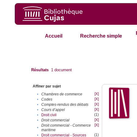
Accueil
Recherche simple
Résultats
1
document
Affiner par sujet
[X]
•
Chambres de commerce
[X]
•
Codes
[X]
•
Comptes-rendus des débats
[X]
•
Cours d’appel
(1)
•
Droit civil
[X]
•
Droit commercial
[X]
Droit commercial - Commerce
•
maritime
(1)
•
Droit commercial - Sources