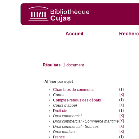
Accueil
Recherc
Résultats
1
document
Affiner par sujet
(1)
•
Chambres de commerce
[X]
•
Codes
(1)
•
Comptes-rendus des débats
[X]
•
Cours d’appel
(1)
•
Droit civil
[X]
•
Droit commercial
[X]
•
Droit commercial - Commerce maritime
[X]
•
Droit commercial - Sources
[X]
•
Droit maritime
(1)
•
France