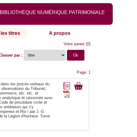
BIBLIOTHÈQUE NUMÉRIQUE PATRIMONIALE
les titres
A propos
Votre panier
(
0
)
Classer par :
Page: 1
dans les procès-verbaux du
s observations du Tribunat,
commerce, etc. etc. et
analytique et raisonnée avec
Code de procédure civile et
 antérieurs qui s'y
Empereur et Roi / par J.-G.
de la Légion d'honneur. Tome