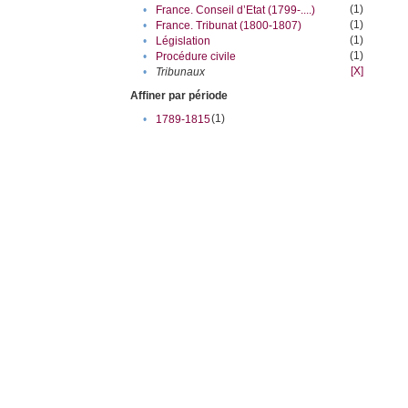
(1)
•
France. Conseil d’Etat (1799-....)
(1)
•
France. Tribunat (1800-1807)
(1)
•
Législation
(1)
•
Procédure civile
[X]
•
Tribunaux
Affiner par période
(1)
•
1789-1815