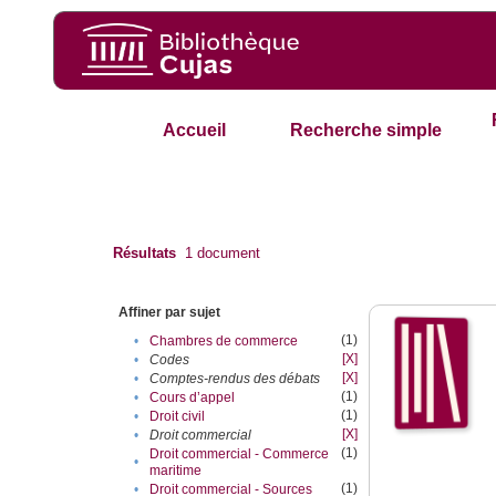
Accueil
Recherche simple
Résultats
1
document
Affiner par sujet
(1)
•
Chambres de commerce
[X]
•
Codes
[X]
•
Comptes-rendus des débats
(1)
•
Cours d’appel
(1)
•
Droit civil
[X]
•
Droit commercial
(1)
Droit commercial - Commerce
•
maritime
(1)
•
Droit commercial - Sources