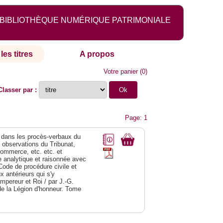
BIBLIOTHÈQUE NUMÉRIQUE PATRIMONIALE
les titres
A propos
Votre panier
(
0
)
Classer par :
Page: 1
dans les procès-verbaux du
s observations du Tribunat,
commerce, etc. etc. et
analytique et raisonnée avec
Code de procédure civile et
 antérieurs qui s'y
Empereur et Roi / par J.-G.
de la Légion d'honneur. Tome