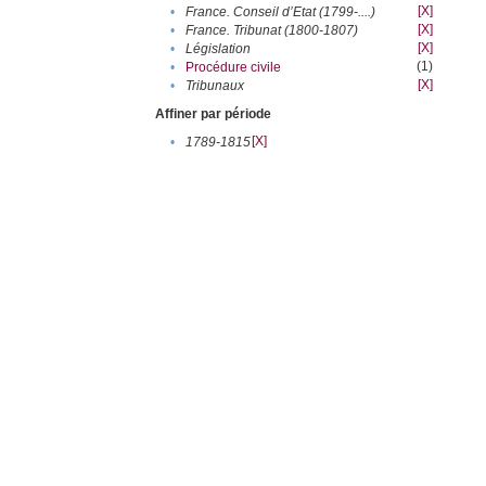
[X]
•
France. Conseil d’Etat (1799-....)
[X]
•
France. Tribunat (1800-1807)
[X]
•
Législation
(1)
•
Procédure civile
[X]
•
Tribunaux
Affiner par période
[X]
•
1789-1815