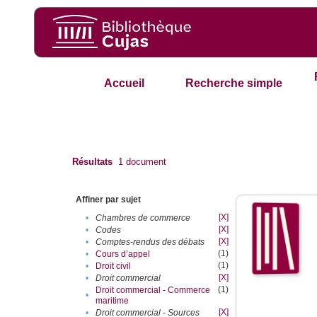
Accueil
Recherche simple
Résultats
1
document
Affiner par sujet
[X]
•
Chambres de commerce
[X]
•
Codes
[X]
•
Comptes-rendus des débats
(1)
•
Cours d’appel
(1)
•
Droit civil
[X]
•
Droit commercial
(1)
Droit commercial - Commerce
•
maritime
[X]
•
Droit commercial - Sources