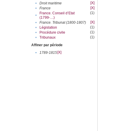
[X]
•
Droit maritime
[X]
•
France
(1)
France. Conseil d’Etat
•
(1799-....)
[X]
•
France. Tribunat (1800-1807)
(1)
•
Législation
(1)
•
Procédure civile
(1)
•
Tribunaux
Affiner par période
[X]
•
1789-1815