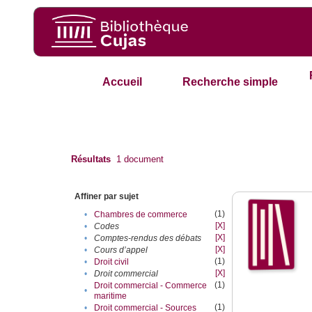
Accueil
Recherche simple
Résultats
1
document
Affiner par sujet
(1)
•
Chambres de commerce
[X]
•
Codes
[X]
•
Comptes-rendus des débats
[X]
•
Cours d’appel
(1)
•
Droit civil
[X]
•
Droit commercial
(1)
Droit commercial - Commerce
•
maritime
(1)
•
Droit commercial - Sources