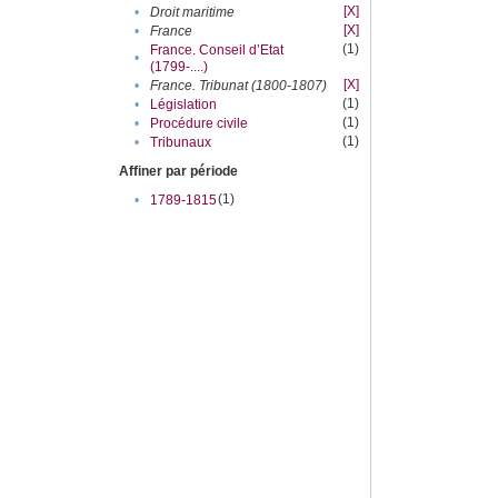
[X]
•
Droit maritime
[X]
•
France
(1)
France. Conseil d’Etat
•
(1799-....)
[X]
•
France. Tribunat (1800-1807)
(1)
•
Législation
(1)
•
Procédure civile
(1)
•
Tribunaux
Affiner par période
(1)
•
1789-1815