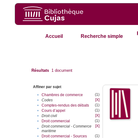
Accueil
Recherche simple
Résultats
1
document
Affiner par sujet
(1)
•
Chambres de commerce
[X]
•
Codes
(1)
•
Comptes-rendus des débats
(1)
•
Cours d’appel
[X]
•
Droit civil
(1)
•
Droit commercial
[X]
Droit commercial - Commerce
•
maritime
(1)
•
Droit commercial - Sources