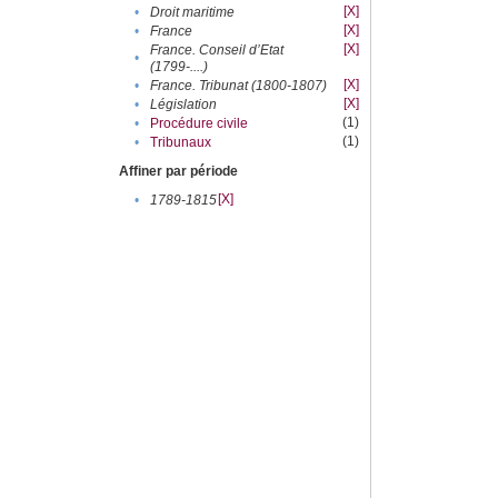
[X]
•
Droit maritime
[X]
•
France
[X]
France. Conseil d’Etat
•
(1799-....)
[X]
•
France. Tribunat (1800-1807)
[X]
•
Législation
(1)
•
Procédure civile
(1)
•
Tribunaux
Affiner par période
[X]
•
1789-1815