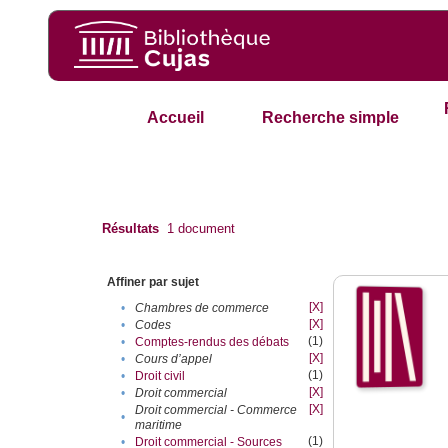
Accueil
Recherche simple
Résultats
1
document
Affiner par sujet
[X]
•
Chambres de commerce
[X]
•
Codes
(1)
•
Comptes-rendus des débats
[X]
•
Cours d’appel
(1)
•
Droit civil
[X]
•
Droit commercial
[X]
Droit commercial - Commerce
•
maritime
(1)
•
Droit commercial - Sources