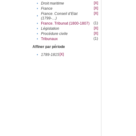
[X]
•
Droit maritime
[X]
•
France
[X]
France. Conseil d’Etat
•
(1799-....)
(1)
•
France. Tribunat (1800-1807)
[X]
•
Législation
[X]
•
Procédure civile
(1)
•
Tribunaux
Affiner par période
[X]
•
1789-1815