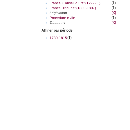
(1)
•
France. Conseil d’Etat (1799-....)
(1)
•
France. Tribunat (1800-1807)
[X]
•
Législation
(1)
•
Procédure civile
[X]
•
Tribunaux
Affiner par période
(1)
•
1789-1815