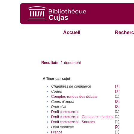
Accueil
Recherc
Résultats
1
document
Affiner par sujet
[X]
•
Chambres de commerce
[X]
•
Codes
(1)
•
Comptes-rendus des débats
[X]
•
Cours d’appel
[X]
•
Droit civil
(1)
•
Droit commercial
(1)
•
Droit commercial - Commerce maritime
(1)
•
Droit commercial - Sources
[X]
•
Droit maritime
(1)
•
France