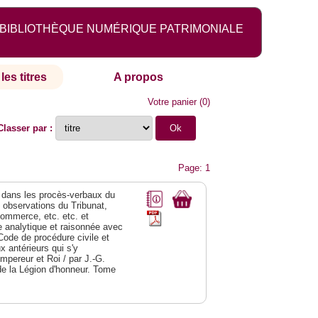
BIBLIOTHÈQUE NUMÉRIQUE PATRIMONIALE
les titres
A propos
Votre panier
(
0
)
Classer par :
Page: 1
dans les procès-verbaux du
s observations du Tribunat,
commerce, etc. etc. et
analytique et raisonnée avec
Code de procédure civile et
 antérieurs qui s'y
Empereur et Roi / par J.-G.
de la Légion d'honneur. Tome