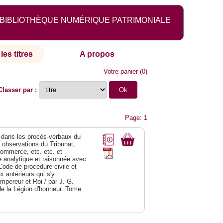
BIBLIOTHÈQUE NUMÉRIQUE PATRIMONIALE
les titres
A propos
Votre panier
(
0
)
Classer par :
Page: 1
dans les procès-verbaux du
s observations du Tribunat,
commerce, etc. etc. et
analytique et raisonnée avec
Code de procédure civile et
 antérieurs qui s'y
Empereur et Roi / par J.-G.
de la Légion d'honneur. Tome