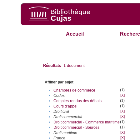
Accueil
Recherc
Résultats
1
document
Affiner par sujet
(1)
•
Chambres de commerce
[X]
•
Codes
(1)
•
Comptes-rendus des débats
(1)
•
Cours d’appel
[X]
•
Droit civil
[X]
•
Droit commercial
(1)
•
Droit commercial - Commerce maritime
(1)
•
Droit commercial - Sources
[X]
•
Droit maritime
[X]
•
France