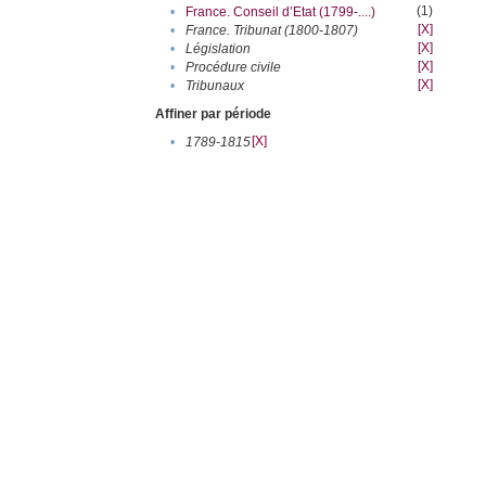
(1)
•
France. Conseil d’Etat (1799-....)
[X]
•
France. Tribunat (1800-1807)
[X]
•
Législation
[X]
•
Procédure civile
[X]
•
Tribunaux
Affiner par période
[X]
•
1789-1815