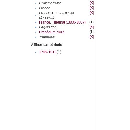
[X]
•
Droit maritime
[X]
•
France
[X]
France. Conseil d’Etat
•
(1799-....)
(1)
•
France. Tribunat (1800-1807)
[X]
•
Législation
(1)
•
Procédure civile
[X]
•
Tribunaux
Affiner par période
(1)
•
1789-1815