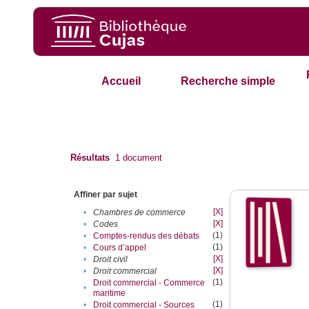
Accueil
Recherche simple
Résultats
1
document
Affiner par sujet
[X]
•
Chambres de commerce
[X]
•
Codes
(1)
•
Comptes-rendus des débats
(1)
•
Cours d’appel
[X]
•
Droit civil
[X]
•
Droit commercial
(1)
Droit commercial - Commerce
•
maritime
(1)
•
Droit commercial - Sources