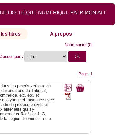
BIBLIOTHÈQUE NUMÉRIQUE PATRIMONIALE
les titres
A propos
Votre panier
(
0
)
Classer par :
Page: 1
dans les procès-verbaux du
s observations du Tribunat,
commerce, etc. etc. et
analytique et raisonnée avec
Code de procédure civile et
 antérieurs qui s'y
Empereur et Roi / par J.-G.
de la Légion d'honneur. Tome