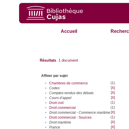
Accueil
Recherc
Résultats
1
document
Affiner par sujet
(1)
•
Chambres de commerce
[X]
•
Codes
[X]
•
Comptes-rendus des débats
[X]
•
Cours d’appel
(1)
•
Droit civil
(1)
•
Droit commercial
[X]
•
Droit commercial - Commerce maritime
(1)
•
Droit commercial - Sources
[X]
•
Droit maritime
[X]
•
France