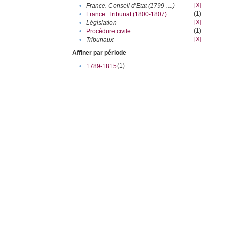
[X]
•
France. Conseil d’Etat (1799-....)
(1)
•
France. Tribunat (1800-1807)
[X]
•
Législation
(1)
•
Procédure civile
[X]
•
Tribunaux
Affiner par période
(1)
•
1789-1815