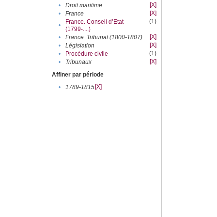
[X]
•
Droit maritime
[X]
•
France
(1)
France. Conseil d’Etat
•
(1799-....)
[X]
•
France. Tribunat (1800-1807)
[X]
•
Législation
(1)
•
Procédure civile
[X]
•
Tribunaux
Affiner par période
[X]
•
1789-1815