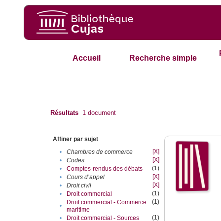
Accueil
Recherche simple
Résultats
1
document
Affiner par sujet
[X]
•
Chambres de commerce
[X]
•
Codes
(1)
•
Comptes-rendus des débats
[X]
•
Cours d’appel
[X]
•
Droit civil
(1)
•
Droit commercial
(1)
Droit commercial - Commerce
•
maritime
(1)
•
Droit commercial - Sources