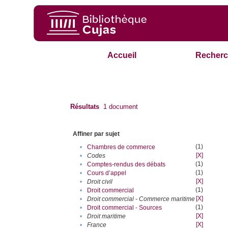
Accueil
Recherc
Résultats
1
document
Affiner par sujet
(1)
•
Chambres de commerce
[X]
•
Codes
(1)
•
Comptes-rendus des débats
(1)
•
Cours d’appel
[X]
•
Droit civil
(1)
•
Droit commercial
[X]
•
Droit commercial - Commerce maritime
(1)
•
Droit commercial - Sources
[X]
•
Droit maritime
[X]
•
France