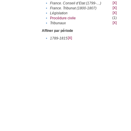
[X]
•
France. Conseil d’Etat (1799-....)
[X]
•
France. Tribunat (1800-1807)
[X]
•
Législation
(1)
•
Procédure civile
[X]
•
Tribunaux
Affiner par période
[X]
•
1789-1815