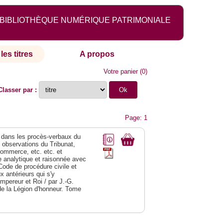
BIBLIOTHÈQUE NUMÉRIQUE PATRIMONIALE
les titres
A propos
Votre panier
(
0
)
Classer par :
Page: 1
dans les procès-verbaux du
s observations du Tribunat,
commerce, etc. etc. et
analytique et raisonnée avec
Code de procédure civile et
 antérieurs qui s'y
Empereur et Roi / par J.-G.
de la Légion d'honneur. Tome