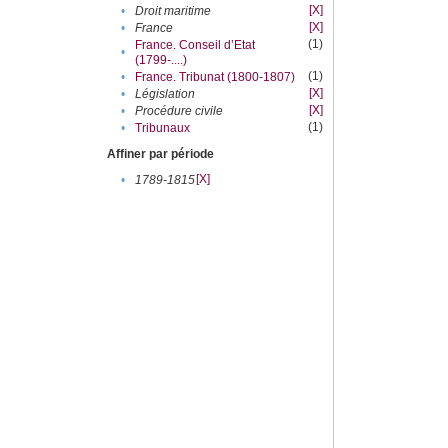
[X]
•
Droit maritime
[X]
•
France
(1)
France. Conseil d’Etat
•
(1799-....)
(1)
•
France. Tribunat (1800-1807)
[X]
•
Législation
[X]
•
Procédure civile
(1)
•
Tribunaux
Affiner par période
[X]
•
1789-1815