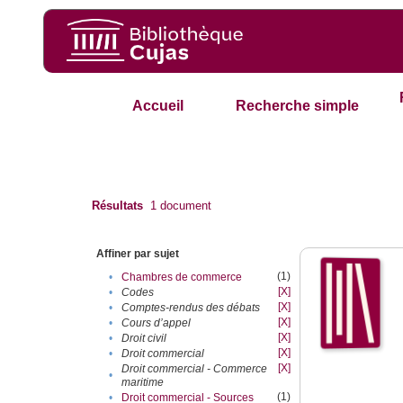
Accueil
Recherche simple
Résultats
1
document
Affiner par sujet
(1)
•
Chambres de commerce
[X]
•
Codes
[X]
•
Comptes-rendus des débats
[X]
•
Cours d’appel
[X]
•
Droit civil
[X]
•
Droit commercial
[X]
Droit commercial - Commerce
•
maritime
(1)
•
Droit commercial - Sources