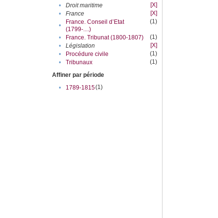
[X]
•
Droit maritime
[X]
•
France
(1)
France. Conseil d’Etat
•
(1799-....)
(1)
•
France. Tribunat (1800-1807)
[X]
•
Législation
(1)
•
Procédure civile
(1)
•
Tribunaux
Affiner par période
(1)
•
1789-1815