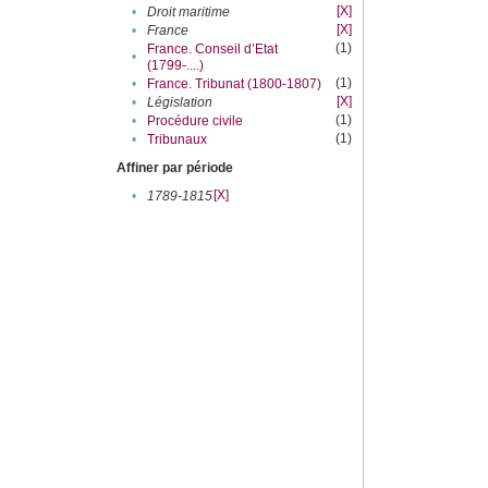
[X]
•
Droit maritime
[X]
•
France
(1)
France. Conseil d’Etat
•
(1799-....)
(1)
•
France. Tribunat (1800-1807)
[X]
•
Législation
(1)
•
Procédure civile
(1)
•
Tribunaux
Affiner par période
[X]
•
1789-1815