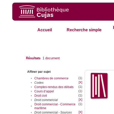
Accueil
Recherche simple
Résultats
1
document
Affiner par sujet
(1)
•
Chambres de commerce
[X]
•
Codes
(1)
•
Comptes-rendus des débats
(1)
•
Cours d’appel
(1)
•
Droit civil
[X]
•
Droit commercial
(1)
Droit commercial - Commerce
•
maritime
[X]
•
Droit commercial - Sources