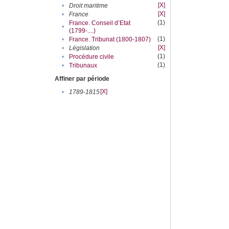
[X]
•
Droit maritime
[X]
•
France
(1)
France. Conseil d’Etat
•
(1799-....)
(1)
•
France. Tribunat (1800-1807)
[X]
•
Législation
(1)
•
Procédure civile
(1)
•
Tribunaux
Affiner par période
[X]
•
1789-1815