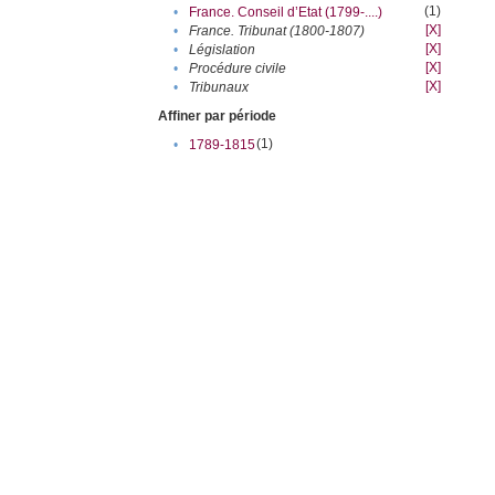
(1)
•
France. Conseil d’Etat (1799-....)
[X]
•
France. Tribunat (1800-1807)
[X]
•
Législation
[X]
•
Procédure civile
[X]
•
Tribunaux
Affiner par période
(1)
•
1789-1815