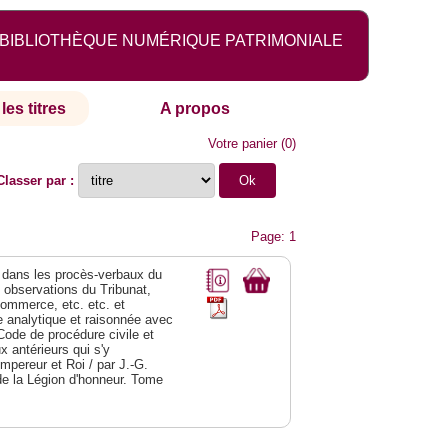
BIBLIOTHÈQUE NUMÉRIQUE PATRIMONIALE
les titres
A propos
Votre panier
(
0
)
Classer par :
Page: 1
dans les procès-verbaux du
s observations du Tribunat,
commerce, etc. etc. et
analytique et raisonnée avec
Code de procédure civile et
 antérieurs qui s'y
Empereur et Roi / par J.-G.
de la Légion d'honneur. Tome