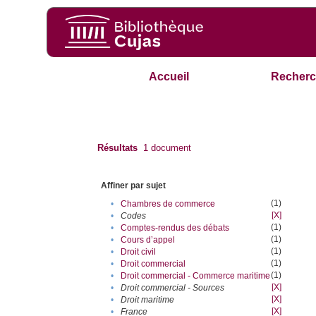
Accueil
Recherc
Résultats
1
document
Affiner par sujet
(1)
•
Chambres de commerce
[X]
•
Codes
(1)
•
Comptes-rendus des débats
(1)
•
Cours d’appel
(1)
•
Droit civil
(1)
•
Droit commercial
(1)
•
Droit commercial - Commerce maritime
[X]
•
Droit commercial - Sources
[X]
•
Droit maritime
[X]
•
France