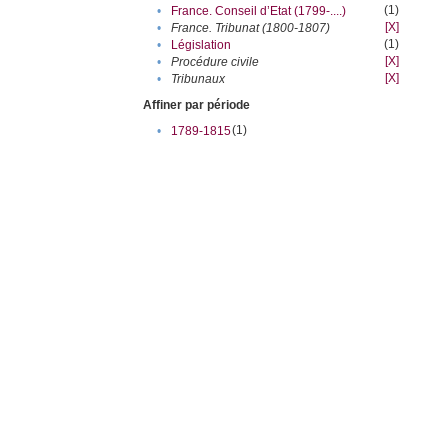
(1)
•
France. Conseil d’Etat (1799-....)
[X]
•
France. Tribunat (1800-1807)
(1)
•
Législation
[X]
•
Procédure civile
[X]
•
Tribunaux
Affiner par période
(1)
•
1789-1815