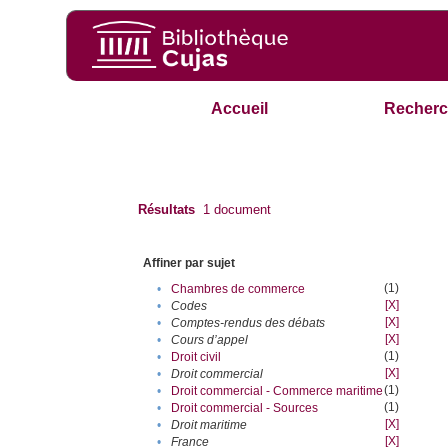
Accueil
Recherc
Résultats
1
document
Affiner par sujet
(1)
•
Chambres de commerce
[X]
•
Codes
[X]
•
Comptes-rendus des débats
[X]
•
Cours d’appel
(1)
•
Droit civil
[X]
•
Droit commercial
(1)
•
Droit commercial - Commerce maritime
(1)
•
Droit commercial - Sources
[X]
•
Droit maritime
[X]
•
France