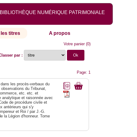
BIBLIOTHÈQUE NUMÉRIQUE PATRIMONIALE
les titres
A propos
Votre panier
(
0
)
Classer par :
Page: 1
dans les procès-verbaux du
s observations du Tribunat,
commerce, etc. etc. et
analytique et raisonnée avec
Code de procédure civile et
 antérieurs qui s'y
Empereur et Roi / par J.-G.
de la Légion d'honneur. Tome