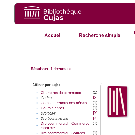
Accueil
Recherche simple
Résultats
1
document
Affiner par sujet
(1)
•
Chambres de commerce
[X]
•
Codes
(1)
•
Comptes-rendus des débats
(1)
•
Cours d’appel
[X]
•
Droit civil
[X]
•
Droit commercial
(1)
Droit commercial - Commerce
•
maritime
(1)
•
Droit commercial - Sources