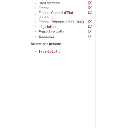
[X]
•
Droit maritime
[X]
•
France
(1)
France. Conseil d’Etat
•
(1799-....)
[X]
•
France. Tribunat (1800-1807)
(1)
•
Législation
[X]
•
Procédure civile
[X]
•
Tribunaux
Affiner par période
(1)
•
1789-1815