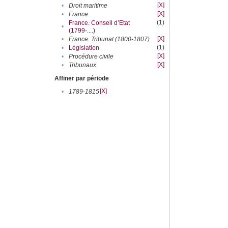
[X]
•
Droit maritime
[X]
•
France
(1)
France. Conseil d’Etat
•
(1799-....)
[X]
•
France. Tribunat (1800-1807)
(1)
•
Législation
[X]
•
Procédure civile
[X]
•
Tribunaux
Affiner par période
[X]
•
1789-1815