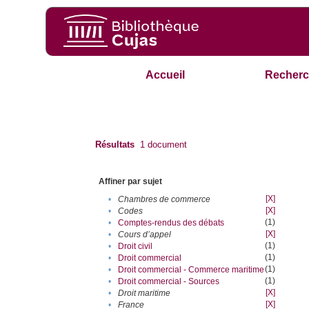
Accueil
Recherc
Résultats
1
document
Affiner par sujet
[X]
•
Chambres de commerce
[X]
•
Codes
(1)
•
Comptes-rendus des débats
[X]
•
Cours d’appel
(1)
•
Droit civil
(1)
•
Droit commercial
(1)
•
Droit commercial - Commerce maritime
(1)
•
Droit commercial - Sources
[X]
•
Droit maritime
[X]
•
France