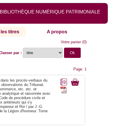
BIBLIOTHÈQUE NUMÉRIQUE PATRIMONIALE
les titres
A propos
Votre panier
(
0
)
Classer par :
Page: 1
dans les procès-verbaux du
s observations du Tribunat,
commerce, etc. etc. et
analytique et raisonnée avec
Code de procédure civile et
 antérieurs qui s'y
Empereur et Roi / par J.-G.
de la Légion d'honneur. Tome