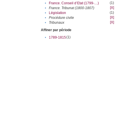
(1)
•
France. Conseil d’Etat (1799-....)
[X]
•
France. Tribunat (1800-1807)
(1)
•
Législation
[X]
•
Procédure civile
[X]
•
Tribunaux
Affiner par période
(1)
•
1789-1815