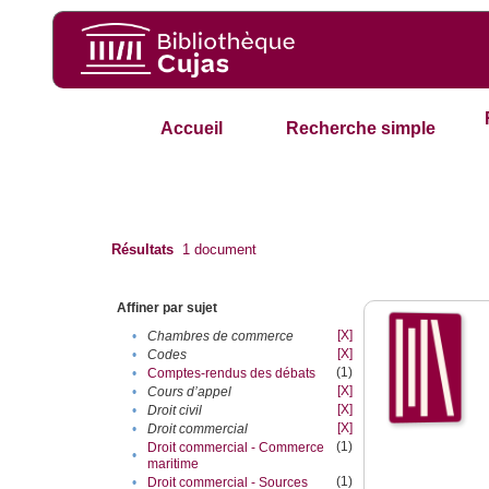
Accueil
Recherche simple
Résultats
1
document
Affiner par sujet
[X]
•
Chambres de commerce
[X]
•
Codes
(1)
•
Comptes-rendus des débats
[X]
•
Cours d’appel
[X]
•
Droit civil
[X]
•
Droit commercial
(1)
Droit commercial - Commerce
•
maritime
(1)
•
Droit commercial - Sources