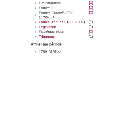
[X]
•
Droit maritime
[X]
•
France
[X]
France. Conseil d’Etat
•
(1799-....)
(1)
•
France. Tribunat (1800-1807)
(1)
•
Législation
[X]
•
Procédure civile
(1)
•
Tribunaux
Affiner par période
[X]
•
1789-1815