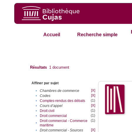
Accueil
Recherche simple
Résultats
1
document
Affiner par sujet
[X]
•
Chambres de commerce
[X]
•
Codes
(1)
•
Comptes-rendus des débats
[X]
•
Cours d’appel
(1)
•
Droit civil
(1)
•
Droit commercial
(1)
Droit commercial - Commerce
•
maritime
[X]
•
Droit commercial - Sources