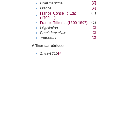
[X]
•
Droit maritime
[X]
•
France
(1)
France. Conseil d’Etat
•
(1799-....)
(1)
•
France. Tribunat (1800-1807)
[X]
•
Législation
[X]
•
Procédure civile
[X]
•
Tribunaux
Affiner par période
[X]
•
1789-1815