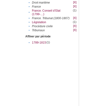
[X]
•
Droit maritime
[X]
•
France
(1)
France. Conseil d’Etat
•
(1799-....)
[X]
•
France. Tribunat (1800-1807)
(1)
•
Législation
[X]
•
Procédure civile
[X]
•
Tribunaux
Affiner par période
(1)
•
1789-1815