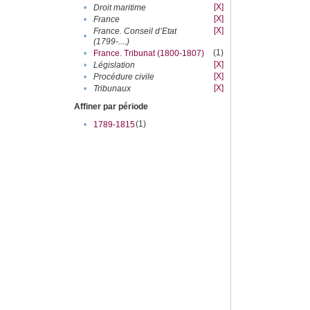
[X]
•
Droit maritime
[X]
•
France
[X]
France. Conseil d’Etat
•
(1799-....)
(1)
•
France. Tribunat (1800-1807)
[X]
•
Législation
[X]
•
Procédure civile
[X]
•
Tribunaux
Affiner par période
(1)
•
1789-1815