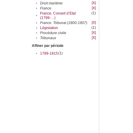
[X]
•
Droit maritime
[X]
•
France
(1)
France. Conseil d’Etat
•
(1799-....)
[X]
•
France. Tribunat (1800-1807)
(1)
•
Législation
[X]
•
Procédure civile
[X]
•
Tribunaux
Affiner par période
(1)
•
1789-1815