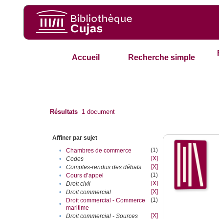
Accueil
Recherche simple
Résultats
1
document
Affiner par sujet
(1)
•
Chambres de commerce
[X]
•
Codes
[X]
•
Comptes-rendus des débats
(1)
•
Cours d’appel
[X]
•
Droit civil
[X]
•
Droit commercial
(1)
Droit commercial - Commerce
•
maritime
[X]
•
Droit commercial - Sources