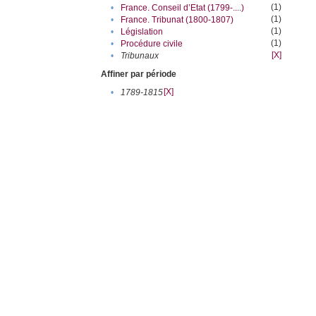
(1)
•
France. Conseil d’Etat (1799-....)
(1)
•
France. Tribunat (1800-1807)
(1)
•
Législation
(1)
•
Procédure civile
[X]
•
Tribunaux
Affiner par période
[X]
•
1789-1815