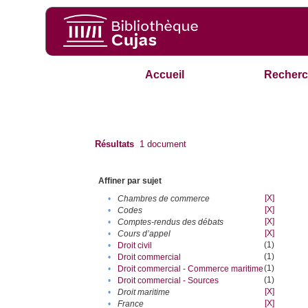
Accueil
Recherc
Résultats
1
document
Affiner par sujet
[X]
•
Chambres de commerce
[X]
•
Codes
[X]
•
Comptes-rendus des débats
[X]
•
Cours d’appel
(1)
•
Droit civil
(1)
•
Droit commercial
(1)
•
Droit commercial - Commerce maritime
(1)
•
Droit commercial - Sources
[X]
•
Droit maritime
[X]
•
France