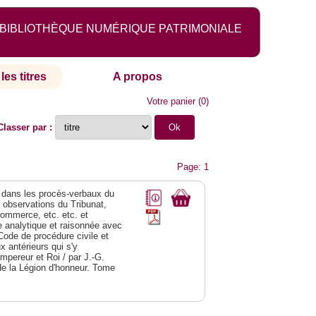
BIBLIOTHÈQUE NUMÉRIQUE PATRIMONIALE
les titres
A propos
Votre panier
(
0
)
Classer par :
Page: 1
dans les procès-verbaux du
s observations du Tribunat,
commerce, etc. etc. et
analytique et raisonnée avec
Code de procédure civile et
 antérieurs qui s'y
Empereur et Roi / par J.-G.
de la Légion d'honneur. Tome