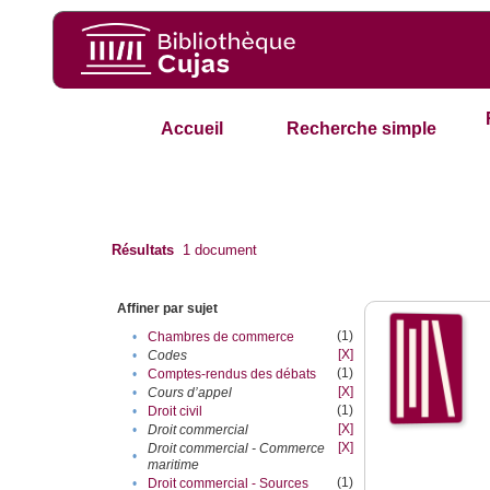
Accueil
Recherche simple
Résultats
1
document
Affiner par sujet
(1)
•
Chambres de commerce
[X]
•
Codes
(1)
•
Comptes-rendus des débats
[X]
•
Cours d’appel
(1)
•
Droit civil
[X]
•
Droit commercial
[X]
Droit commercial - Commerce
•
maritime
(1)
•
Droit commercial - Sources