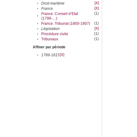
[X]
•
Droit maritime
[X]
•
France
(1)
France. Conseil d’Etat
•
(1799-....)
(1)
•
France. Tribunat (1800-1807)
[X]
•
Législation
(1)
•
Procédure civile
(1)
•
Tribunaux
Affiner par période
[X]
•
1789-1815