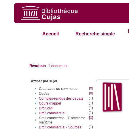
Accueil
Recherche simple
Résultats
1
document
Affiner par sujet
[X]
•
Chambres de commerce
[X]
•
Codes
(1)
•
Comptes-rendus des débats
(1)
•
Cours d’appel
(1)
•
Droit civil
(1)
•
Droit commercial
[X]
Droit commercial - Commerce
•
maritime
(1)
•
Droit commercial - Sources