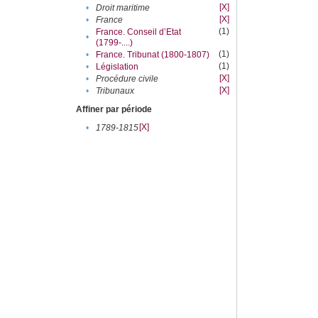
[X]
•
Droit maritime
[X]
•
France
(1)
France. Conseil d’Etat
•
(1799-....)
(1)
•
France. Tribunat (1800-1807)
(1)
•
Législation
[X]
•
Procédure civile
[X]
•
Tribunaux
Affiner par période
[X]
•
1789-1815