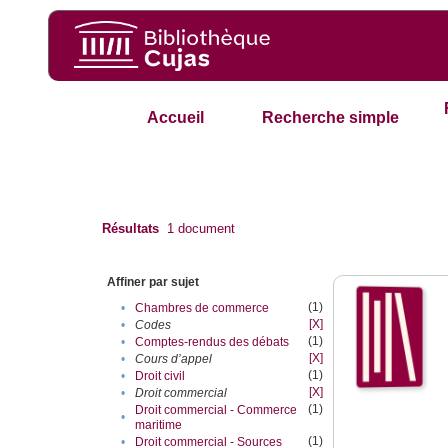
Accueil
Recherche simple
Résultats
1
document
Affiner par sujet
(1)
•
Chambres de commerce
[X]
•
Codes
(1)
•
Comptes-rendus des débats
[X]
•
Cours d’appel
(1)
•
Droit civil
[X]
•
Droit commercial
(1)
Droit commercial - Commerce
•
maritime
(1)
•
Droit commercial - Sources