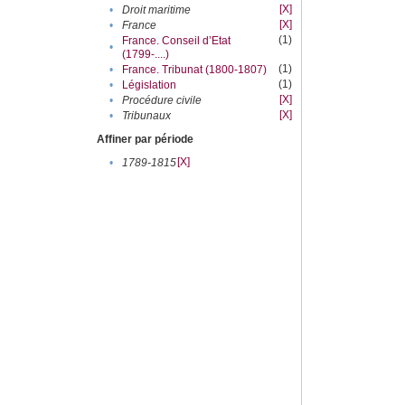
[X]
•
Droit maritime
[X]
•
France
(1)
France. Conseil d’Etat
•
(1799-....)
(1)
•
France. Tribunat (1800-1807)
(1)
•
Législation
[X]
•
Procédure civile
[X]
•
Tribunaux
Affiner par période
[X]
•
1789-1815