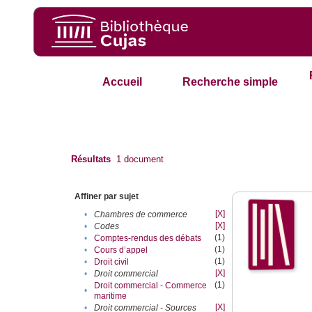
Accueil
Recherche simple
Résultats
1
document
Affiner par sujet
[X]
•
Chambres de commerce
[X]
•
Codes
(1)
•
Comptes-rendus des débats
(1)
•
Cours d’appel
(1)
•
Droit civil
[X]
•
Droit commercial
(1)
Droit commercial - Commerce
•
maritime
[X]
•
Droit commercial - Sources