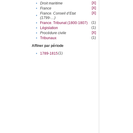
[X]
•
Droit maritime
[X]
•
France
[X]
France. Conseil d’Etat
•
(1799-....)
(1)
•
France. Tribunat (1800-1807)
(1)
•
Législation
[X]
•
Procédure civile
(1)
•
Tribunaux
Affiner par période
(1)
•
1789-1815